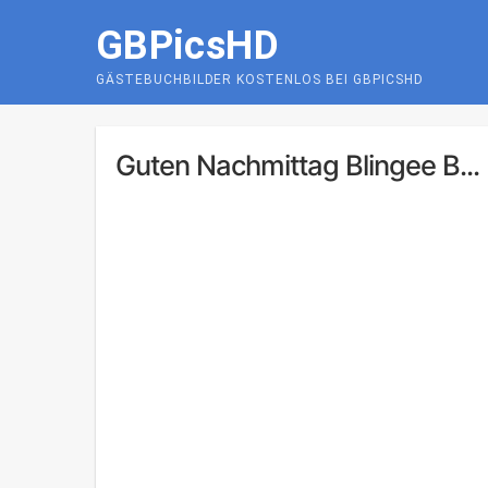
Skip
GBPicsHD
to
content
GÄSTEBUCHBILDER KOSTENLOS BEI GBPICSHD
Guten Nachmittag Blingee B...