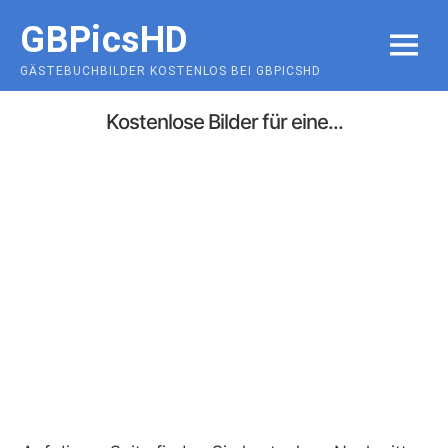
Skip
GBPicsHD
to
MENU
content
GÄSTEBUCHBILDER KOSTENLOS BEI GBPICSHD
Kostenlose Bilder für eine...