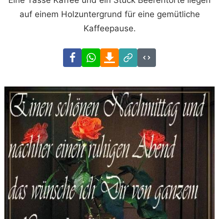
Eine Tasse Kaffee und ein Stück Beerentorte liegen
auf einem Holzuntergrund für eine gemütliche
Kaffeepause.
Facebook
WhatsApp
Download
Link
Code