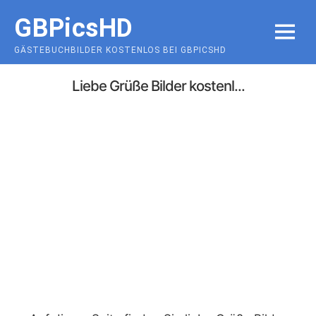
Skip
GBPicsHD
to
MENU
content
GÄSTEBUCHBILDER KOSTENLOS BEI GBPICSHD
Liebe Grüße Bilder kostenl...