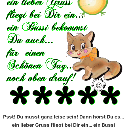
Psst! Du musst ganz leise sein! Dann hörst Du es…
ein lieber Gruss fliegt bei Dir ein… ein Bussi