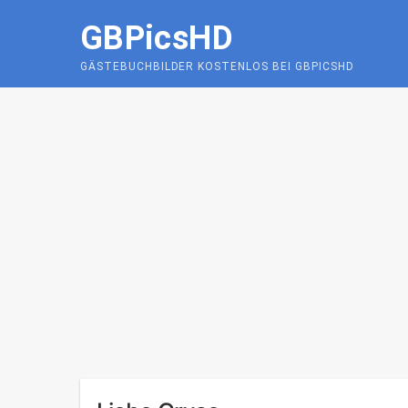
Skip
GBPicsHD
to
content
GÄSTEBUCHBILDER KOSTENLOS BEI GBPICSHD