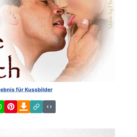
gebnis für Kussbilder
cebook
WhatsApp
Pinterest
Download
Link
Code