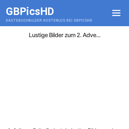
Skip
GBPicsHD
to
MENU
content
GÄSTEBUCHBILDER KOSTENLOS BEI GBPICSHD
Lustige Bilder zum 2. Adve...