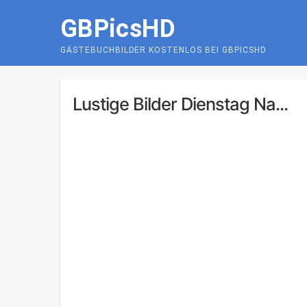
Skip
GBPicsHD
to
content
GÄSTEBUCHBILDER KOSTENLOS BEI GBPICSHD
Lustige Bilder Dienstag Na...