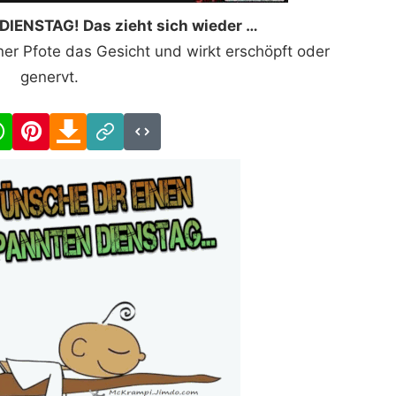
 DIENSTAG! Das zieht sich wieder …
einer Pfote das Gesicht und wirkt erschöpft oder
genervt.
cebook
WhatsApp
Pinterest
Download
Link
Code