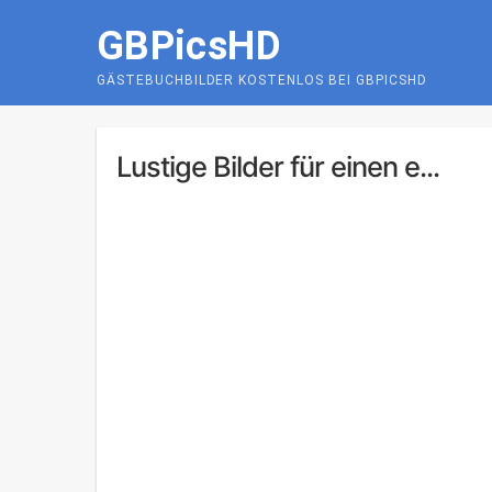
Skip
GBPicsHD
to
content
GÄSTEBUCHBILDER KOSTENLOS BEI GBPICSHD
Lustige Bilder für einen e...