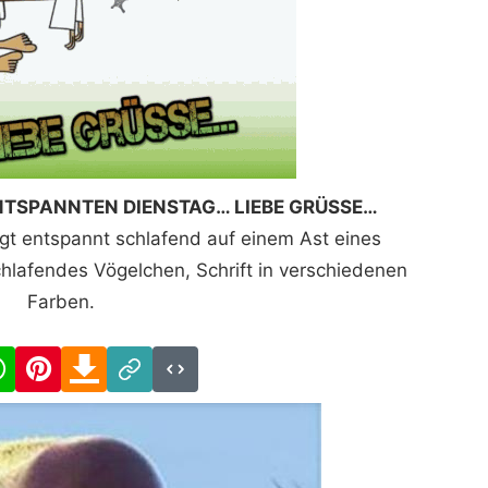
NTSPANNTEN DIENSTAG… LIEBE GRÜSSE…
gt entspannt schlafend auf einem Ast eines
schlafendes Vögelchen, Schrift in verschiedenen
Farben.
cebook
WhatsApp
Pinterest
Download
Link
Code