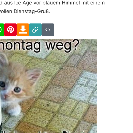
 Sid aus Ice Age vor blauem Himmel mit einem
ollen Dienstag-Gruß.
cebook
WhatsApp
Pinterest
Download
Link
Code