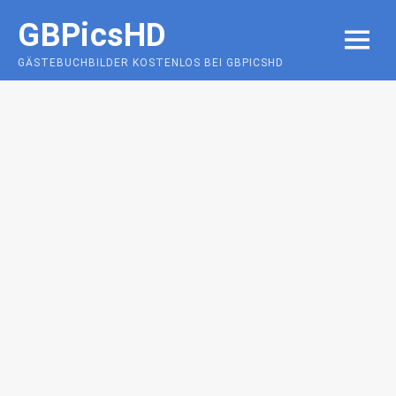
Skip
GBPicsHD
to
MENU
content
GÄSTEBUCHBILDER KOSTENLOS BEI GBPICSHD