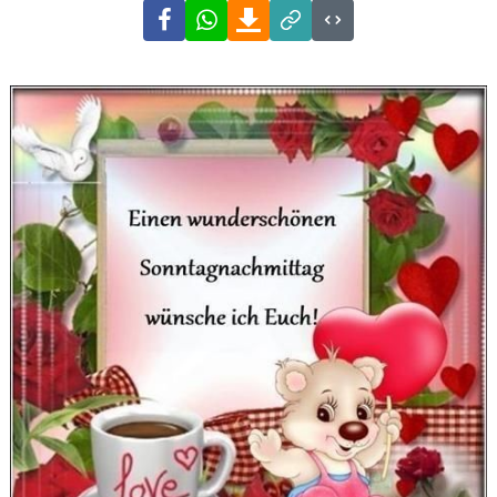
Facebook
WhatsApp
Download
Link
Code