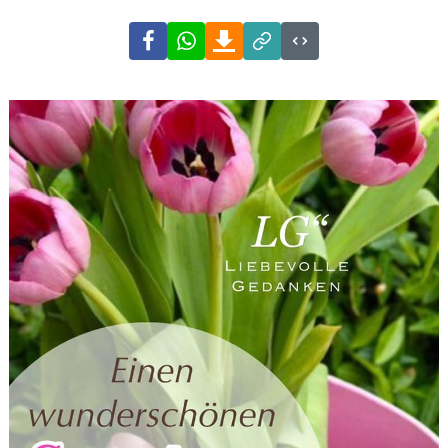
Facebook
WhatsApp
Download
Link
Code