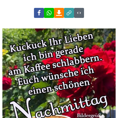
Facebook
WhatsApp
Download
Link
Code