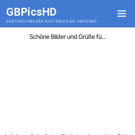
Skip
GBPicsHD
to
MENU
content
GÄSTEBUCHBILDER KOSTENLOS BEI GBPICSHD
Schöne Bilder und Grüße fü...