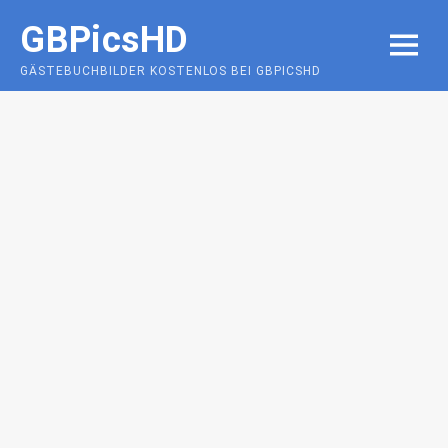
Skip
GBPicsHD
to
MENU
content
GÄSTEBUCHBILDER KOSTENLOS BEI GBPICSHD