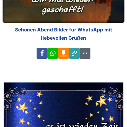
Schönen Abend Bilder für WhatsApp mit
liebevollen Grüßen
Facebook
WhatsApp
Download
Link
Code