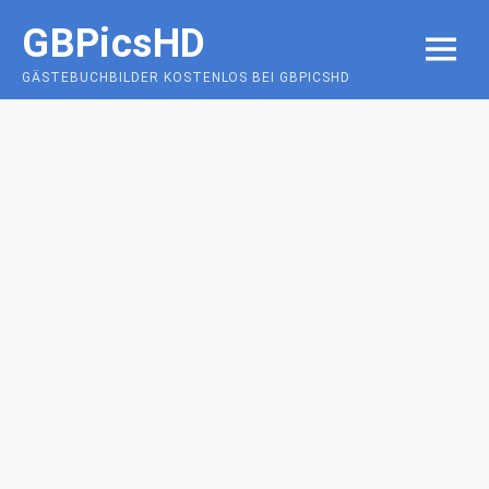
Skip
GBPicsHD
to
MENU
content
GÄSTEBUCHBILDER KOSTENLOS BEI GBPICSHD