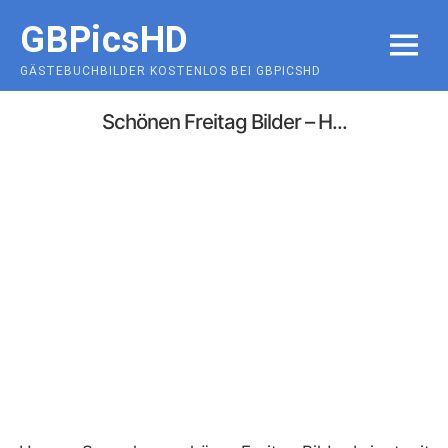
Skip
GBPicsHD
to
MENU
content
GÄSTEBUCHBILDER KOSTENLOS BEI GBPICSHD
Schönen Freitag Bilder – H...