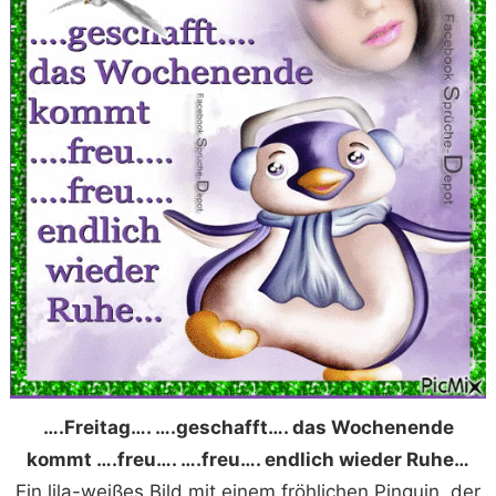
….Freitag…. ….geschafft…. das Wochenende
kommt ….freu…. ….freu…. endlich wieder Ruhe…
Ein lila-weißes Bild mit einem fröhlichen Pinguin, der