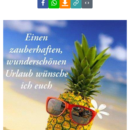
Facebook
WhatsApp
Download
Link
Code