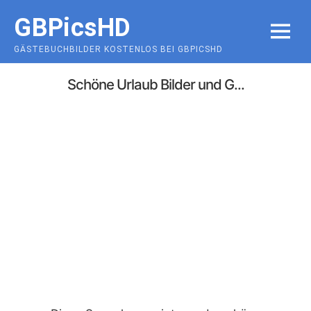
Skip
GBPicsHD
to
MENU
content
GÄSTEBUCHBILDER KOSTENLOS BEI GBPICSHD
Schöne Urlaub Bilder und G...