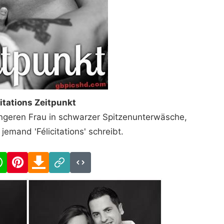
citations Zeitpunkt
geren Frau in schwarzer Spitzenunterwäsche,
jemand 'Félicitations' schreibt.
cebook
WhatsApp
Pinterest
Download
Link
Code