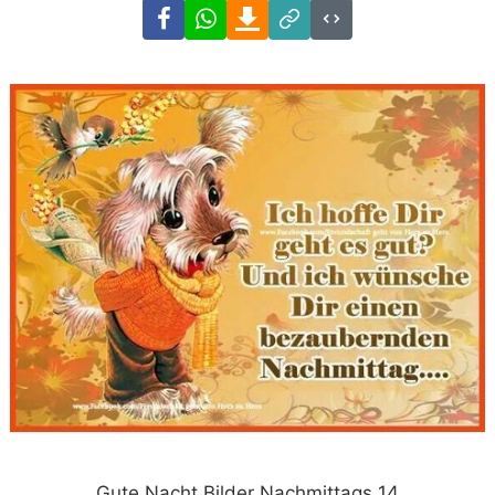
Facebook
WhatsApp
Download
Link
Code
Gute Nacht Bilder Nachmittags 14