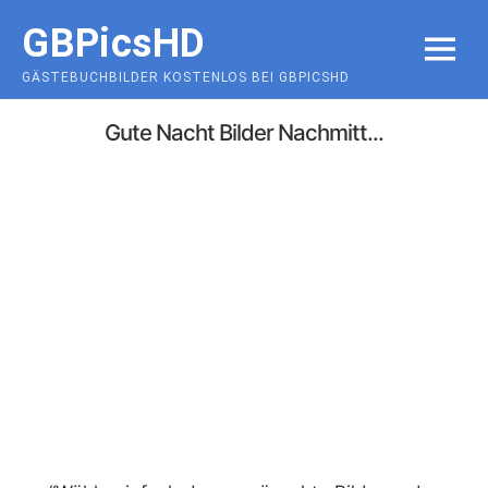
Skip
GBPicsHD
to
MENU
content
GÄSTEBUCHBILDER KOSTENLOS BEI GBPICSHD
Gute Nacht Bilder Nachmitt...