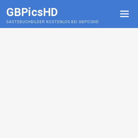
Skip
GBPicsHD
to
MENU
content
GÄSTEBUCHBILDER KOSTENLOS BEI GBPICSHD