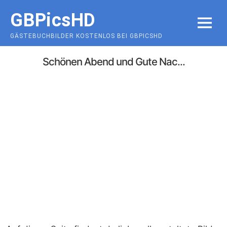
Skip
GBPicsHD
to
MENU
content
GÄSTEBUCHBILDER KOSTENLOS BEI GBPICSHD
Schönen Abend und Gute Nac...