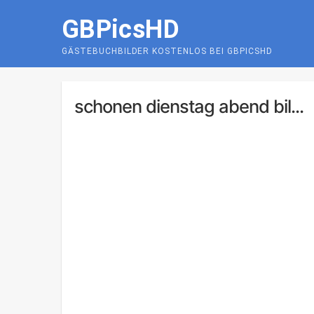
Skip
GBPicsHD
to
content
GÄSTEBUCHBILDER KOSTENLOS BEI GBPICSHD
schonen dienstag abend bil...