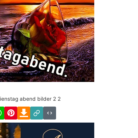
ienstag abend bilder 2 2
cebook
WhatsApp
Pinterest
Download
Link
Code