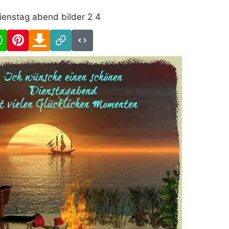
ienstag abend bilder 2 4
cebook
WhatsApp
Pinterest
Download
Link
Code