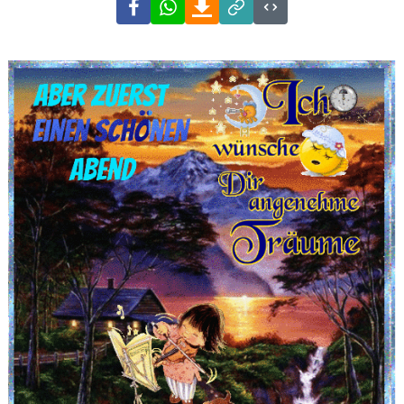
Facebook
WhatsApp
Download
Link
Code