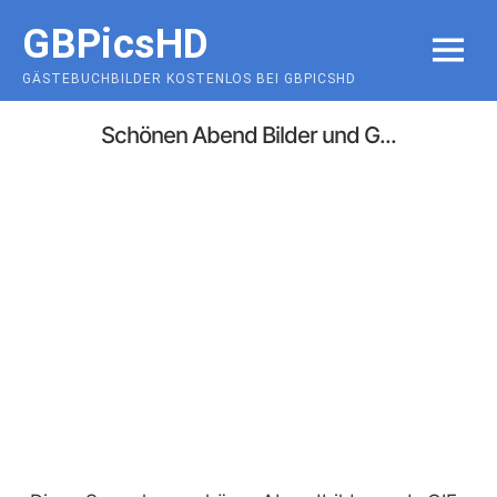
Skip
GBPicsHD
to
MENU
content
GÄSTEBUCHBILDER KOSTENLOS BEI GBPICSHD
Schönen Abend Bilder und G...