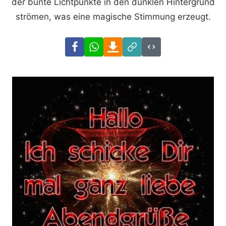
der bunte Lichtpunkte in den dunklen Hintergrund
strömen, was eine magische Stimmung erzeugt.
Facebook
WhatsApp
Download
Link
Code