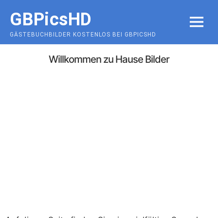
Skip
GBPicsHD
to
MENU
content
GÄSTEBUCHBILDER KOSTENLOS BEI GBPICSHD
Willkommen zu Hause Bilder