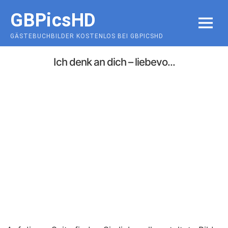
Skip
GBPicsHD
to
MENU
content
GÄSTEBUCHBILDER KOSTENLOS BEI GBPICSHD
Ich denk an dich – liebevo...