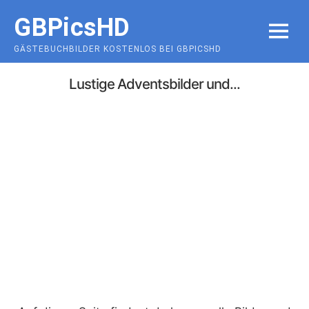
Skip
GBPicsHD
to
MENU
content
GÄSTEBUCHBILDER KOSTENLOS BEI GBPICSHD
Lustige Adventsbilder und...