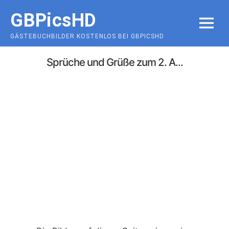
Skip
GBPicsHD
to
MENU
content
GÄSTEBUCHBILDER KOSTENLOS BEI GBPICSHD
Sprüche und Grüße zum 2. A...