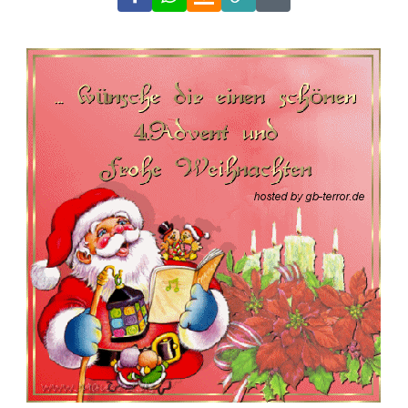
Link
Code