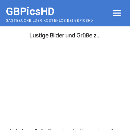
Skip
GBPicsHD
to
MENU
content
GÄSTEBUCHBILDER KOSTENLOS BEI GBPICSHD
Lustige Bilder und Grüße z...