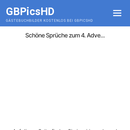
Skip
GBPicsHD
to
MENU
content
GÄSTEBUCHBILDER KOSTENLOS BEI GBPICSHD
Schöne Sprüche zum 4. Adve...