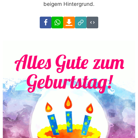
beigem Hintergrund.
Facebook
WhatsApp
Download
Link
Code