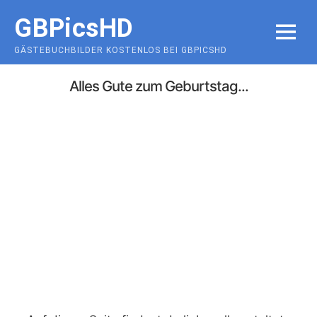
Skip
GBPicsHD
to
MENU
content
GÄSTEBUCHBILDER KOSTENLOS BEI GBPICSHD
Alles Gute zum Geburtstag...