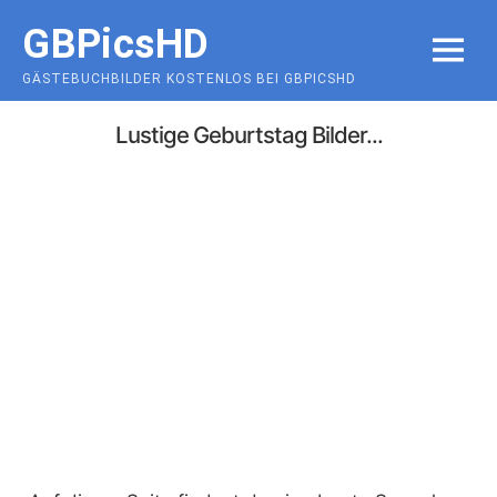
Skip
GBPicsHD
to
MENU
content
GÄSTEBUCHBILDER KOSTENLOS BEI GBPICSHD
Lustige Geburtstag Bilder...