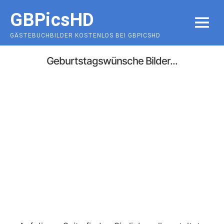
Skip
GBPicsHD
to
MENU
content
GÄSTEBUCHBILDER KOSTENLOS BEI GBPICSHD
Geburtstagswünsche Bilder...