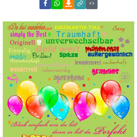
Facebook
WhatsApp
Download
Link
Code