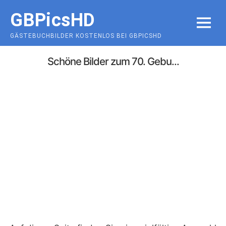
Skip
GBPicsHD
to
MENU
content
GÄSTEBUCHBILDER KOSTENLOS BEI GBPICSHD
Schöne Bilder zum 70. Gebu...