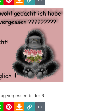
Link
Code
tag vergessen bilder 6
cebook
WhatsApp
Pinterest
Download
Link
Code