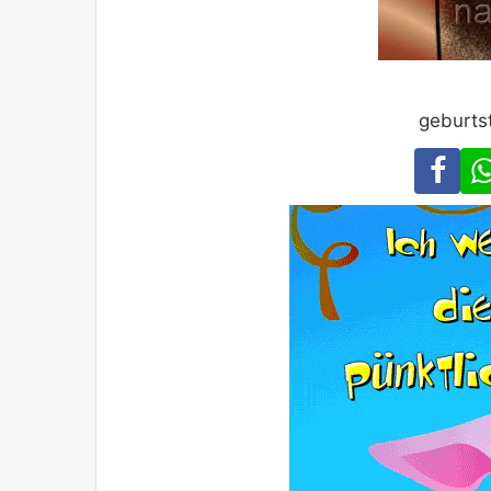
geburts
Fa