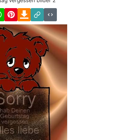
tag vergessen bilder 2
cebook
WhatsApp
Pinterest
Download
Link
Code