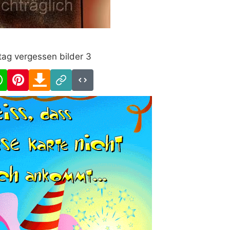
tag vergessen bilder 3
cebook
WhatsApp
Pinterest
Download
Link
Code