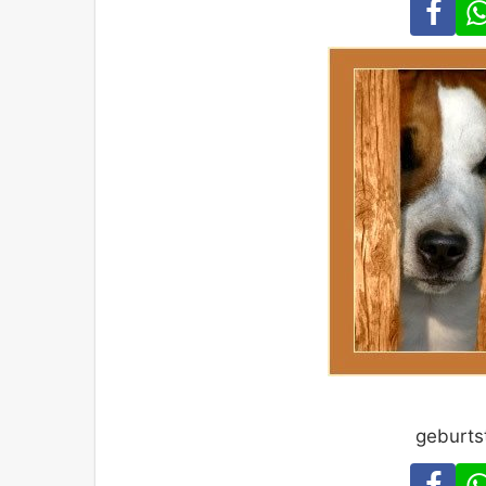
Fa
geburts
Fa