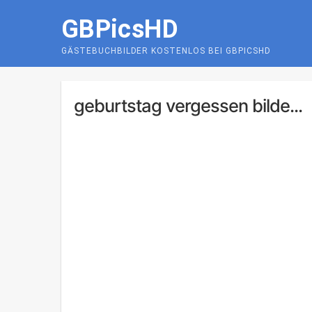
Skip
GBPicsHD
to
content
GÄSTEBUCHBILDER KOSTENLOS BEI GBPICSHD
geburtstag vergessen bilde...