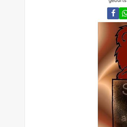
geburts
Fa