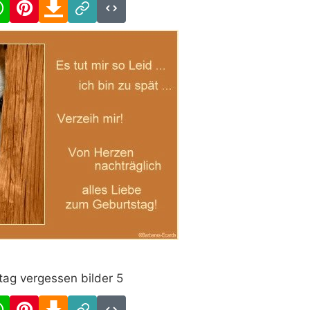
cebook
WhatsApp
Pinterest
Download
Link
Code
tag vergessen bilder 5
cebook
WhatsApp
Pinterest
Download