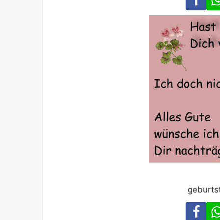
geburts
Fa