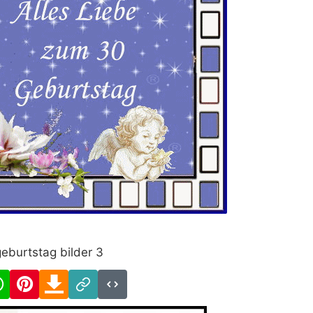
eburtstag bilder 3
cebook
WhatsApp
Pinterest
Download
Link
Code