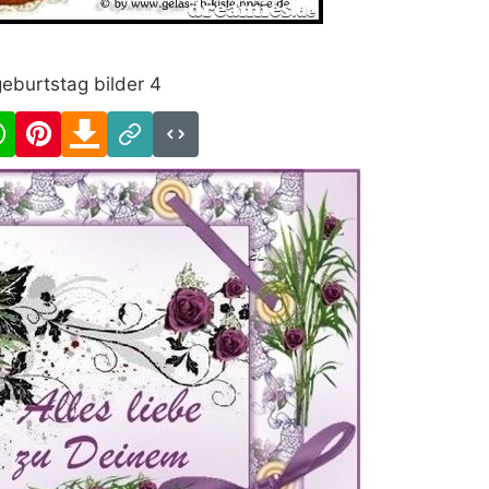
eburtstag bilder 4
cebook
WhatsApp
Pinterest
Download
Link
Code