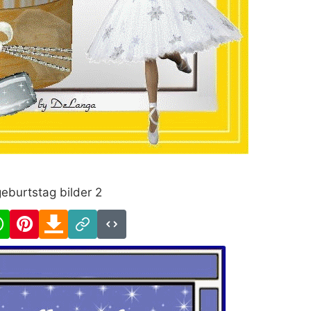
eburtstag bilder 2
cebook
WhatsApp
Pinterest
Download
Link
Code