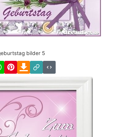
eburtstag bilder 5
cebook
WhatsApp
Pinterest
Download
Link
Code