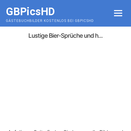
Skip
GBPicsHD
to
MENU
content
GÄSTEBUCHBILDER KOSTENLOS BEI GBPICSHD
Lustige Bier-Sprüche und h...