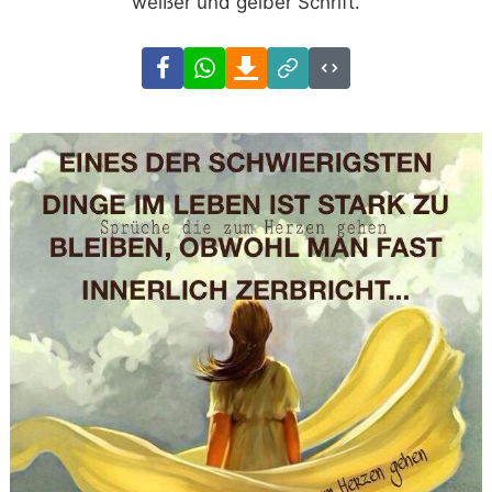
weißer und gelber Schrift.
Facebook
WhatsApp
Download
Link
Code