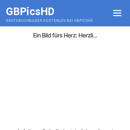
Skip
GBPicsHD
to
MENU
content
GÄSTEBUCHBILDER KOSTENLOS BEI GBPICSHD
Ein Bild fürs Herz: Herzli...