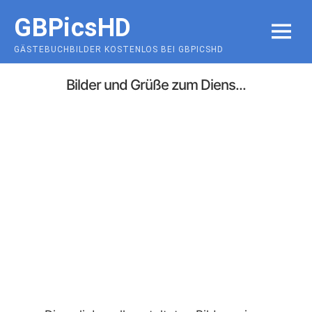
Skip
GBPicsHD
to
MENU
content
GÄSTEBUCHBILDER KOSTENLOS BEI GBPICSHD
Bilder und Grüße zum Diens...