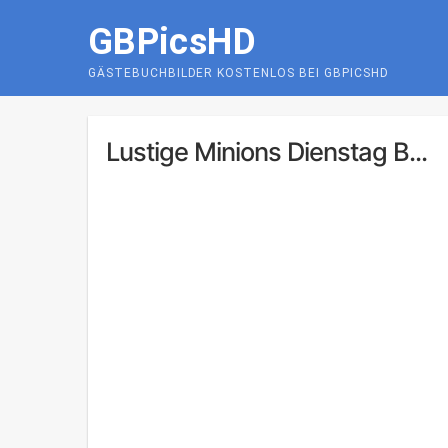
Skip
GBPicsHD
to
content
GÄSTEBUCHBILDER KOSTENLOS BEI GBPICSHD
Lustige Minions Dienstag B...