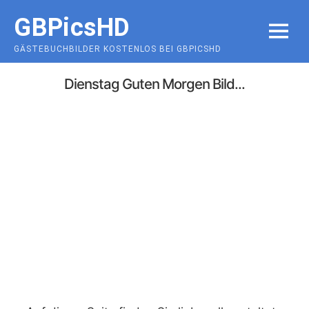
Skip
GBPicsHD
to
MENU
content
GÄSTEBUCHBILDER KOSTENLOS BEI GBPICSHD
Dienstag Guten Morgen Bild...