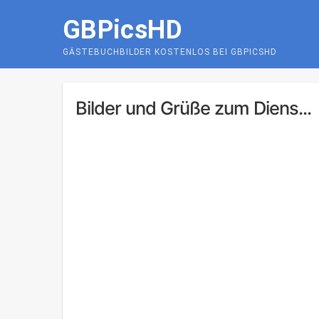
Skip
GBPicsHD
to
content
GÄSTEBUCHBILDER KOSTENLOS BEI GBPICSHD
Bilder und Grüße zum Diens...