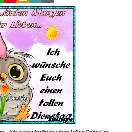
Link
Code
en… Ich wünsche Euch einen tollen Dienstag