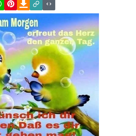
cebook
WhatsApp
Pinterest
Download
Link
Code