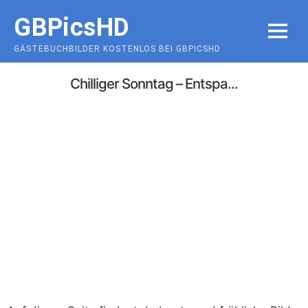
Skip
GBPicsHD
to
MENU
content
GÄSTEBUCHBILDER KOSTENLOS BEI GBPICSHD
Chilliger Sonntag – Entspa...