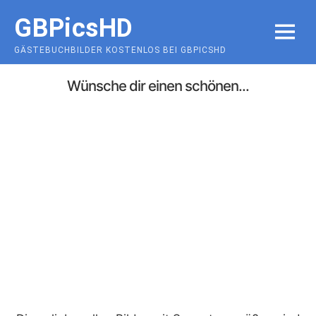
Skip
GBPicsHD
to
MENU
content
GÄSTEBUCHBILDER KOSTENLOS BEI GBPICSHD
Wünsche dir einen schönen...