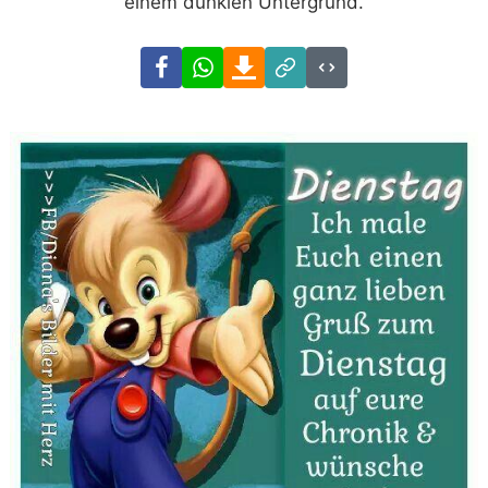
einem dunklen Untergrund.
Facebook
WhatsApp
Download
Link
Code