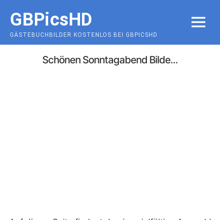
Skip
GBPicsHD
to
MENU
content
GÄSTEBUCHBILDER KOSTENLOS BEI GBPICSHD
Schönen Sonntagabend Bilde...