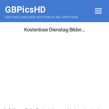
Skip
GBPicsHD
to
MENU
content
GÄSTEBUCHBILDER KOSTENLOS BEI GBPICSHD
Kostenlose Dienstag Bilder...