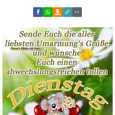
Facebook
WhatsApp
Download
Link
Code