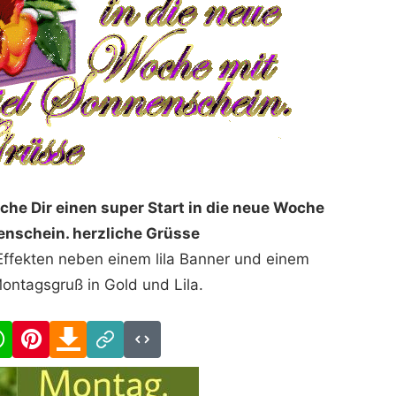
he Dir einen super Start in die neue Woche
enschein. herzliche Grüsse
Effekten neben einem lila Banner und einem
ontagsgruß in Gold und Lila.
cebook
WhatsApp
Pinterest
Download
Link
Code