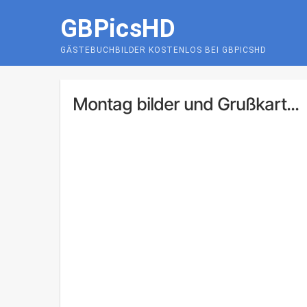
Skip
GBPicsHD
to
content
GÄSTEBUCHBILDER KOSTENLOS BEI GBPICSHD
Montag bilder und Grußkart...