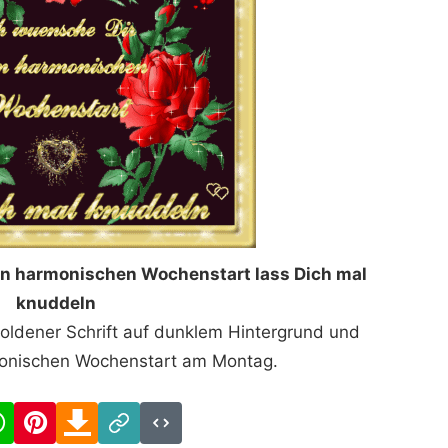
en harmonischen Wochenstart lass Dich mal
knuddeln
goldener Schrift auf dunklem Hintergrund und
onischen Wochenstart am Montag.
cebook
WhatsApp
Pinterest
Download
Link
Code