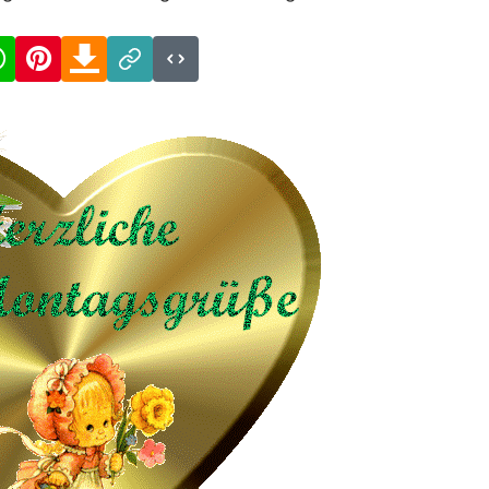
cebook
WhatsApp
Pinterest
Download
Link
Code