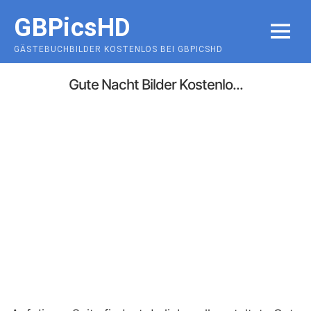
Skip
GBPicsHD
to
MENU
content
GÄSTEBUCHBILDER KOSTENLOS BEI GBPICSHD
Gute Nacht Bilder Kostenlo...