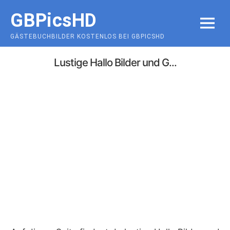
Skip
GBPicsHD
to
MENU
content
GÄSTEBUCHBILDER KOSTENLOS BEI GBPICSHD
Lustige Hallo Bilder und G...