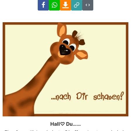
Facebook
WhatsApp
Download
Link
Code
Hall♡ Du……