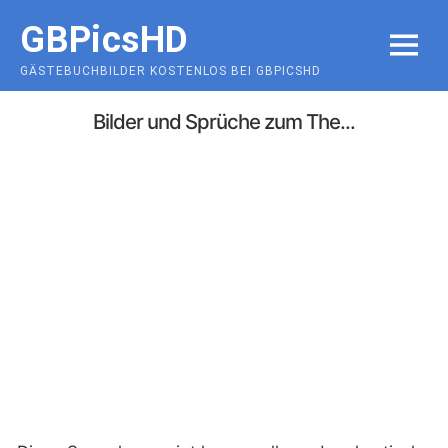
Skip
GBPicsHD
to
MENU
content
GÄSTEBUCHBILDER KOSTENLOS BEI GBPICSHD
Bilder und Sprüche zum The...