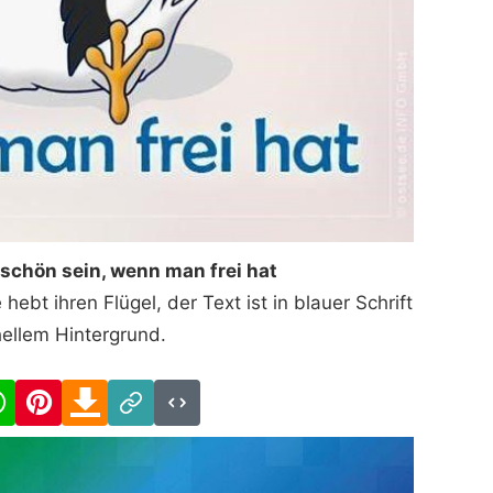
schön sein, wenn man frei hat
ebt ihren Flügel, der Text ist in blauer Schrift
hellem Hintergrund.
cebook
WhatsApp
Pinterest
Download
Link
Code