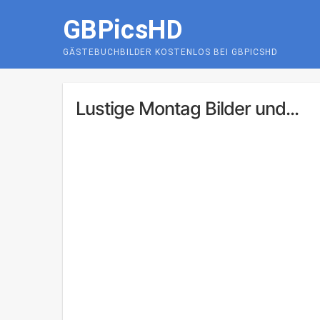
Skip
GBPicsHD
to
content
GÄSTEBUCHBILDER KOSTENLOS BEI GBPICSHD
Lustige Montag Bilder und...