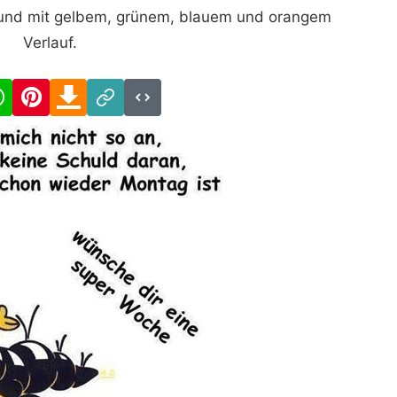
grund mit gelbem, grünem, blauem und orangem
Verlauf.
cebook
WhatsApp
Pinterest
Download
Link
Code