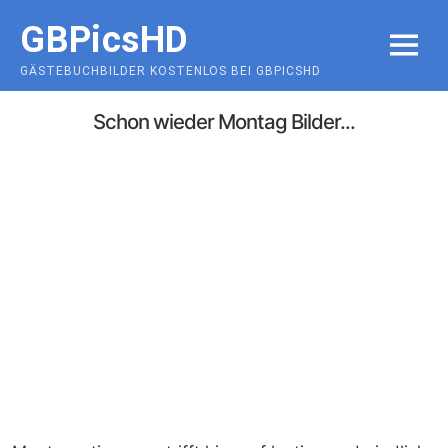
Skip
GBPicsHD
to
MENU
content
GÄSTEBUCHBILDER KOSTENLOS BEI GBPICSHD
Schon wieder Montag Bilder...