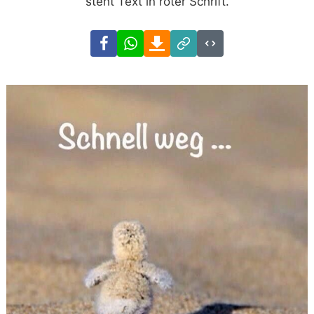
steht Text in roter Schrift.
Facebook
WhatsApp
Download
Link
Code