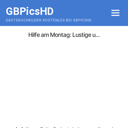
Skip
GBPicsHD
to
MENU
content
GÄSTEBUCHBILDER KOSTENLOS BEI GBPICSHD
Hilfe am Montag: Lustige u...