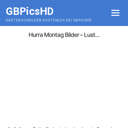
Skip
GBPicsHD
to
MENU
content
GÄSTEBUCHBILDER KOSTENLOS BEI GBPICSHD
Hurra Montag Bilder – Lust...